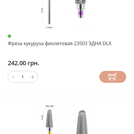
МАТЕРИАЛ
НАСАДКА
ДЛИНА
Фреза кукуруза фиолетовая 23503 ЭДНА DLX
РАБОЧЕЙ
ЧАСТИ
242.00 грн.
(ММ)
СБРОС