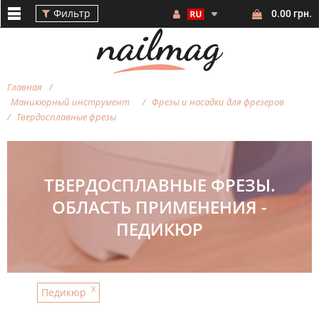
Фильтр
0.00 грн.
Главная
Маникюрный инструмент
Фрезы и насадки для фрезеров
Твердосплавные фрезы
Фильтр
ТВЕРДОСПЛАВНЫЕ ФРЕЗЫ.
ОБЛАСТЬ ПРИМЕНЕНИЯ -
ПЕДИКЮР
ФОРМА
ФРЕЗЫ
X
Педикюр
АБРАЗИВНОСТЬ