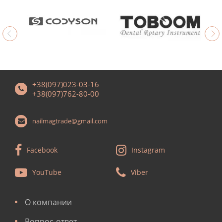
+38(097)023-03-16
+38(097)762-80-00
nailmagtrade@gmail.com
Facebook
Instagram
YouTube
Viber
О компании
Вопрос-ответ