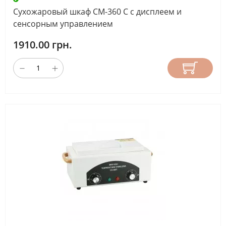
Сухожаровый шкаф СМ-360 С с дисплеем и
сенсорным управлением
НАЗНАЧЕНИЕ
АППАРАТА
1910.00 грн.
Маникюр
(13)
Маникюр+Педикюр
(10)
НАЛИЧИЕ
КОМПЛЕКТА
НАСАДОК
есть