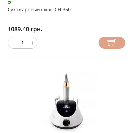
(11)
Сухожаровый шкаф СН-360Т
нет
(24)
1089.40 грн.
НАЛИЧИЕ
ПЕДАЛИ
нет
(19)
обычная
(15)
реостатная
(3)