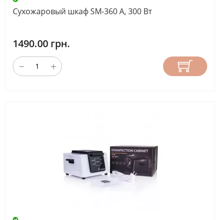
СКОРОСТЬ
Сухожаровый шкаф SM-360 A, 300 Вт
ВРАЩЕНИЯ
(ОБ/
МИН)
1490.00 грн.
20000
(1)
30000
(1)
35000
(25)
40000
(10)
45000
(4)