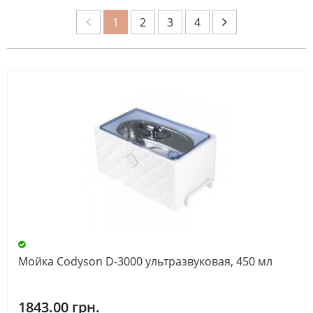
От
До
1
2
3
4
ЦВЕТ
Белый
(60)
Голубой
(3)
Желтый
(1)
Зеленый
Мойка Codyson D-3000 ультразвуковая, 450 мл
(2)
Мятный
1843.00 грн.
(2)