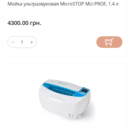
Мойка ультразвуковая MicroSTOP MU-PROF, 1.4 л
есть
(17)
4300.00 грн.
СЪЕМНОЕ
ДНО
без
дна
(5)
есть
(10)
нет
(2)