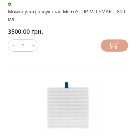
ТИП
Мойка ультразвуковая MicroSTOP MU-SMART, 800
ВЫТЯЖКИ
мл
3500.00 грн.
настольная
(3)
СБРОС