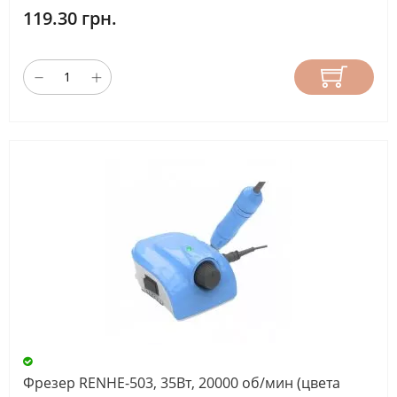
МОЩНОСТЬ
119.30 грн.
(ВТ)
12
(4)
15
(1)
24
(9)
30
(2)
35
(2)
е
Фрезер RENHE-503, 35Вт, 20000 об/мин (цвета