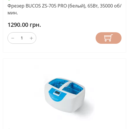
Фрезер BUCOS ZS-705 PRO (белый), 65Вт, 35000 об/
мин.
170
(6)
1290.00 грн.
220
(8)
ОБЪЕМ
КАМЕРЫ
(МЛ)
100
(7)
450
(1)