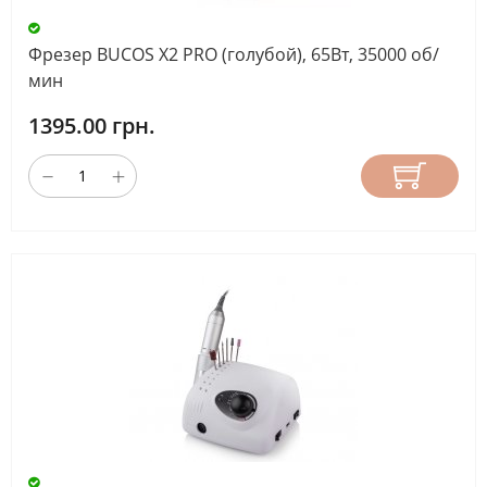
Фрезер BUCOS X2 PRO (голубой), 65Вт, 35000 об/
ВИД
мин
ОБРАБОТКИ
1395.00 грн.
Термическая
(10)
Ультразвуковая
(10)
Химическая
(14)
МАКСИМАЛЬНАЯ
ТЕМПЕРАТУРА
(°C)