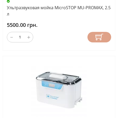
Ультразвуковая мойка MicroSTOP MU-PROMAX, 2.5
500
(1)
л
5500.00 грн.
1000
(1)
1800
(8)
е
КОЛИЧЕСТВО
МОТОРОВ
1
мотор
(3)