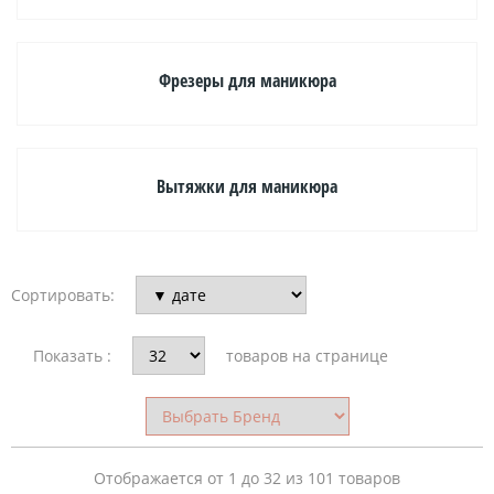
ASIM
(1)
Фрезеры для маникюра
Bucos
(18)
DSA
Вытяжки для маникюра
(5)
RENHE
(2)
Сортировать:
Ruier
(1)
Показать :
товаров на странице
е
СТОИМОСТЬ
Отображается от 1 до 32 из 101 товаров