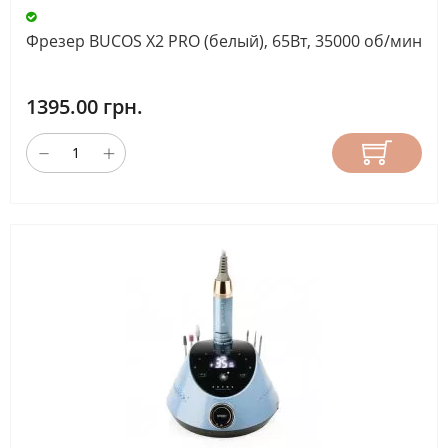
Фрезер BUCOS X2 PRO (белый), 65Вт, 35000 об/мин
РЕВЕРС
ФРЕЗЕРА
1395.00 грн.
есть
(35)
ОХЛАЖДЕНИЕ
МИКРОМОТОРА
есть
(7)
нет
(32)