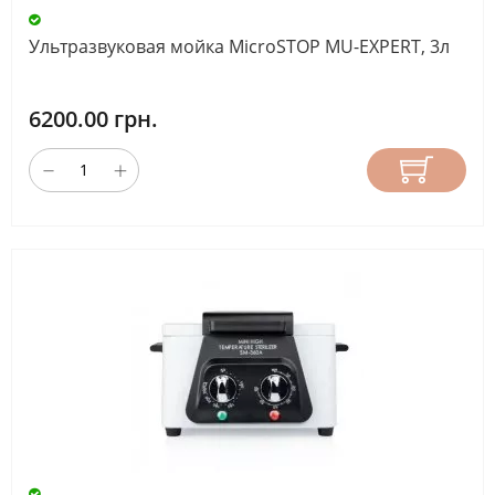
СТРАНА
Ультразвуковая мойка MicroSTOP MU-EXPERT, 3л
ПРОИЗВОДИТЕЛЬ
6200.00 грн.
Китай
(55)
Пакистан
(1)
Украина
(12)
Юж.
Корея
(33)
МАКСИМАЛЬНАЯ