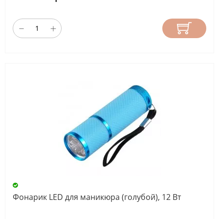
е
ТИП
ЛАМПЫ
Dual
led
(1)
LED
лампа
(4)
UV+LED
лампа
(17)
Фонарик LED для маникюра (голубой), 12 Вт