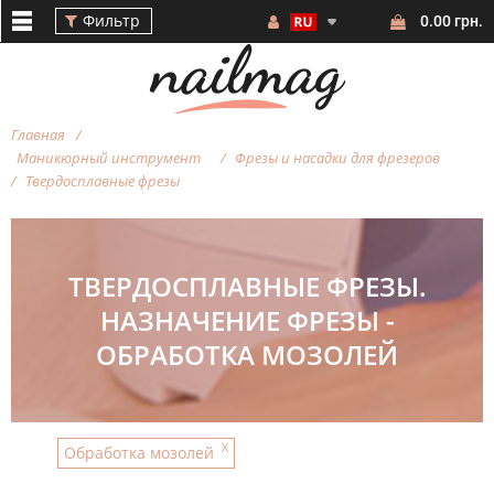
Фильтр
0.00 грн.
Главная
Маникюрный инструмент
Фрезы и насадки для фрезеров
Твердосплавные фрезы
Фильтр
ТВЕРДОСПЛАВНЫЕ ФРЕЗЫ.
НАЗНАЧЕНИЕ ФРЕЗЫ -
ОБРАБОТКА МОЗОЛЕЙ
ФОРМА
ФРЕЗЫ
X
Обработка мозолей
АБРАЗИВНОСТЬ