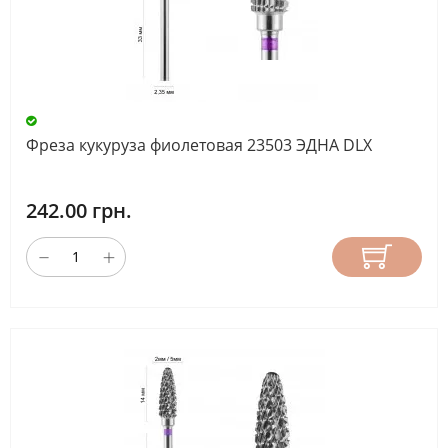
МАТЕРИАЛ
НАСАДКА
ДЛИНА
Фреза кукуруза фиолетовая 23503 ЭДНА DLX
РАБОЧЕЙ
ЧАСТИ
242.00 грн.
(ММ)
СБРОС