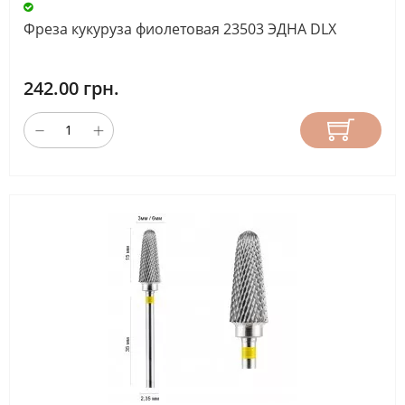
МАТЕРИАЛ
Фреза кукуруза фиолетовая 23503 ЭДНА DLX
НАСАДКА
242.00 грн.
ДЛИНА
РАБОЧЕЙ
ЧАСТИ
(ММ)
СБРОС