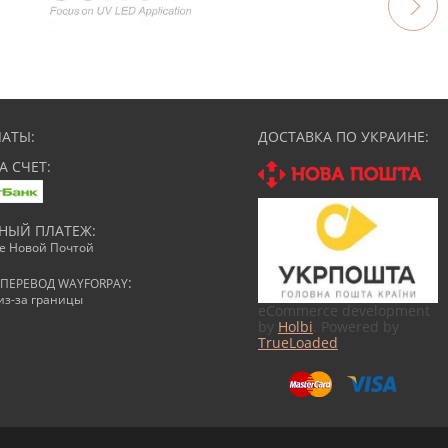
АТЫ:
ДОСТАВКА ПО УКРАИНЕ:
А СЧЕТ:
НЫЙ ПЛАТЕЖ:
ке Новой Почтой
:
ПЕРЕВОД WAYFORPAY
из-за границы
eCommerce development
by
Holbi
. Powered by
TrueLoaded