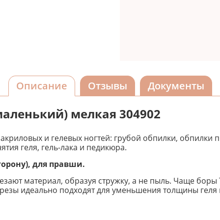
Описание
Отзывы
Документы
маленький) мелкая 304902
акриловых и гелевых ногтей: грубой обпилки, обпилки 
тия геля, гель-лака и педикюра.
торону), для правши.
резают материал, образуя стружку, а не пыль. Чаще боры
фрезы идеально подходят для уменьшения толщины геля 