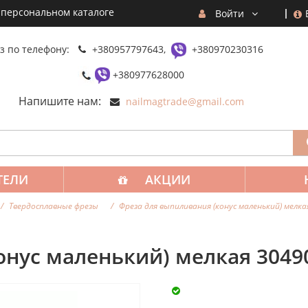
 персональном каталоге
Войти
з по телефону:
+380957797643,
+380970230316
+380977628000
Напишите нам:
nailmagtrade@gmail.com
ТЕЛИ
АКЦИИ
Твердосплавные фрезы
Фреза для выпиливания (конус маленький) мелк
онус маленький) мелкая 3049