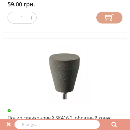
59.00 грн.
Полир силиконовый SK416 2, обратный конус,
серый грубый