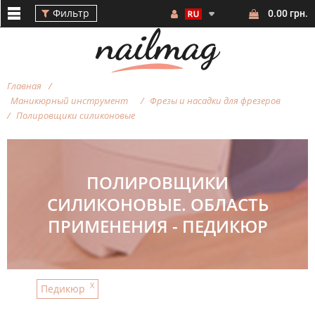
Фильтр
0.00 грн.
Главная
Маникюрный инструмент
Фрезы и насадки для фрезеров
Полировщики силиконовые
Фильтр
ПОЛИРОВЩИКИ
СИЛИКОНОВЫЕ. ОБЛАСТЬ
ПРИМЕНЕНИЯ - ПЕДИКЮР
СТОИМОСТЬ
БРЕНД
X
Педикюр