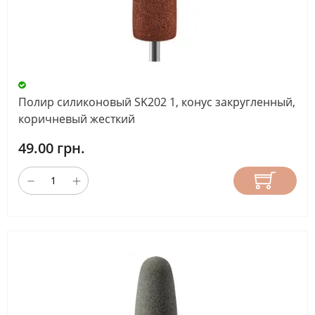
АБРАЗИВНОСТЬ
НАЗНАЧЕНИЕ
ФРЕЗЫ
Полир силиконовый SK202 1, конус закругленный,
коричневый жесткий
49.00 грн.
ДЛИНА
РАБОЧЕЙ
ЧАСТИ
(ММ)
СБРОС