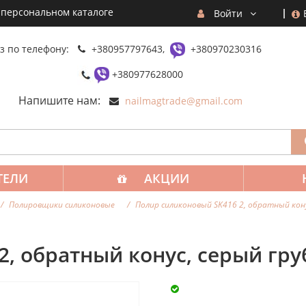
 персональном каталоге
Войти
з по телефону:
+380957797643,
+380970230316
+380977628000
Напишите нам:
nailmagtrade@gmail.com
ТЕЛИ
АКЦИИ
Полировщики силиконовые
Полир силиконовый SK416 2, обратный кон
2, обратный конус, серый гр