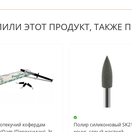
 первым! Будьте первым, кто напишет отзыв.
ПИЛИ ЭТОТ ПРОДУКТ, ТАКЖЕ 
отекучий кофердам
Полир силиконовый SK21
xiDam (Пероксидам), 3г
конус, серый жесткий