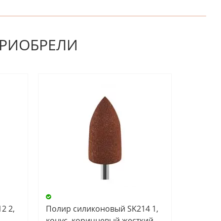
НАПИШИТЕ ОТЗЫВ
ПРИОБРЕЛИ
2 2,
Полир силиконовый SK214 1,
конус, коричневый жесткий