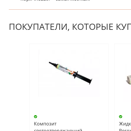
К настоящему времени нет отзывов. Вы можете стать
ПОКУПАТЕЛИ, КОТОРЫЕ КУ
Композит
Жидк
светоотверджающий
Pero