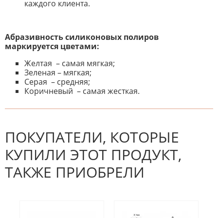
каждого клиента.
Абразивность силиконовых полиров
маркируется цветами:
Желтая – самая мягкая;
Зеленая – мягкая;
Серая – средняя;
Коричневый – самая жесткая.
К настоящему времени нет
НАПИШИТЕ ОТЗЫВ
отзывов. Вы можете стать первым!
Будьте первым, кто напишет
отзыв.
ПОКУПАТЕЛИ, КОТОРЫЕ
КУПИЛИ ЭТОТ ПРОДУКТ,
ТАКЖЕ ПРИОБРЕЛИ