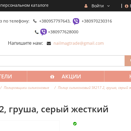
 персональном каталоге
Войти
з по телефону:
+380957797643,
+380970230316
+380977628000
Напишите нам:
nailmagtrade@gmail.com
ТЕЛИ
АКЦИИ
Полировщики силиконовые
Полир силиконовый SK217 2, груша, серый
2, груша, серый жесткий