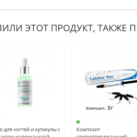
 первым! Будьте первым, кто напишет отзыв.
ПИЛИ ЭТОТ ПРОДУКТ, ТАКЖЕ 
о для ногтей и кутикулы с
Композит
рактом марокканской
светоотверджающий