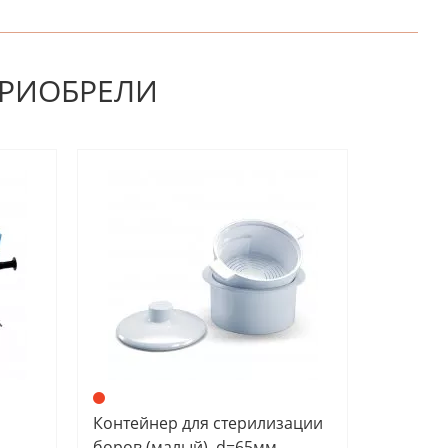
НАПИШИТЕ ОТЗЫВ
ПРИОБРЕЛИ
Контейнер для стерилизации
боров (малый), d=65мм