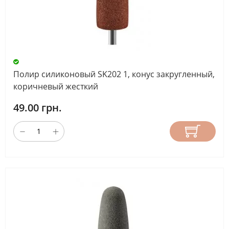
АБРАЗИВНОСТЬ
НАЗНАЧЕНИЕ
ФРЕЗЫ
Полир силиконовый SK202 1, конус закругленный,
коричневый жесткий
49.00 грн.
ДЛИНА
РАБОЧЕЙ
ЧАСТИ
(ММ)
СБРОС