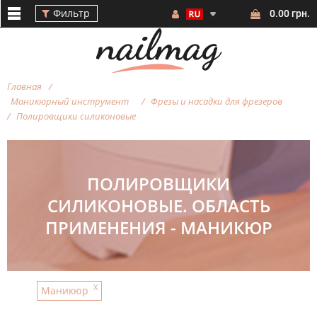
Фильтр
0.00 грн.
Главная
Маникюрный инструмент
Фрезы и насадки для фрезеров
Полировщики силиконовые
Фильтр
ПОЛИРОВЩИКИ
СИЛИКОНОВЫЕ. ОБЛАСТЬ
ПРИМЕНЕНИЯ - МАНИКЮР
СТОИМОСТЬ
БРЕНД
X
Маникюр