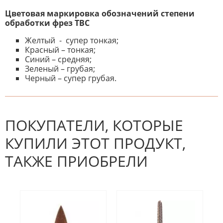
Цветовая маркировка обозначений степени
обработки фрез ТВС
Желтый - супер тонкая;
Красный – тонкая;
Синий – средняя;
Зеленый – грубая;
Черный – супер грубая.
К настоящему времени нет
НАПИШИТЕ ОТЗЫВ
отзывов. Вы можете стать первым!
Будьте первым, кто напишет
отзыв.
ПОКУПАТЕЛИ, КОТОРЫЕ
КУПИЛИ ЭТОТ ПРОДУКТ,
ТАКЖЕ ПРИОБРЕЛИ