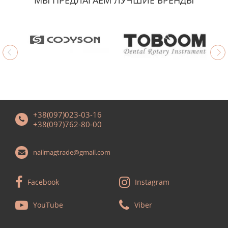
+38(097)023-03-16
+38(097)762-80-00
nailmagtrade@gmail.com
Facebook
Instagram
YouTube
Viber