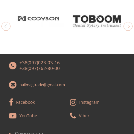
+38(097)023-03-16
+38(097)762-80-00
nailmagtrade@gmail.com
Facebook
Instagram
YouTube
Viber
О компании