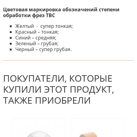
Цветовая маркировка обозначений степени
обработки фрез ТВС
Желтый - супер тонкая;
Красный – тонкая;
Синий – средняя;
Зеленый – грубая;
Черный – супер грубая.
К настоящему времени нет
НАПИШИТЕ ОТЗЫВ
отзывов. Вы можете стать первым!
Будьте первым, кто напишет
отзыв.
ПОКУПАТЕЛИ, КОТОРЫЕ
КУПИЛИ ЭТОТ ПРОДУКТ,
ТАКЖЕ ПРИОБРЕЛИ