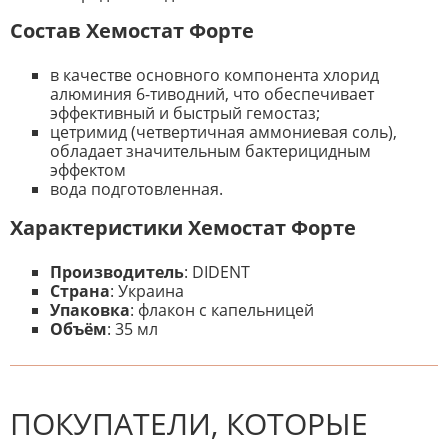
Состав Хемостат Форте
в качестве основного компонента хлорид
алюминия 6-тиводний, что обеспечивает
эффективный и быстрый гемостаз;
цетримид (четвертичная аммониевая соль),
обладает значительным бактерицидным
эффектом
вода подготовленная.
Характеристики Хемостат Форте
Производитель
: DIDENT
Страна
: Украина
Упаковка
: флакон с капельницей
Объём
: 35 мл
К настоящему времени нет
НАПИШИТЕ ОТЗЫВ
отзывов. Вы можете стать первым!
Будьте первым, кто напишет
отзыв.
ПОКУПАТЕЛИ, КОТОРЫЕ