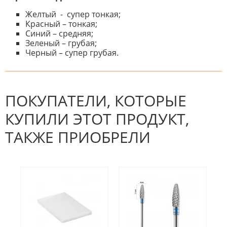
Желтый - супер тонкая;
Красный – тонкая;
Синий – средняя;
Зеленый – грубая;
Черный – супер грубая.
К настоящему времени нет
НАПИШИТЕ ОТЗЫВ
отзывов. Вы можете стать первым!
Будьте первым, кто напишет
отзыв.
ПОКУПАТЕЛИ, КОТОРЫЕ
КУПИЛИ ЭТОТ ПРОДУКТ,
ТАКЖЕ ПРИОБРЕЛИ