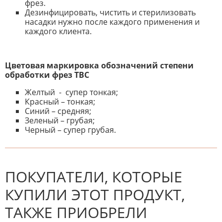
фрез.
Дезинфицировать, чистить и стерилизовать
насадки нужно после каждого применения и
каждого клиента.
Цветовая маркировка обозначений степени
обработки фрез ТВС
Желтый - супер тонкая;
Красный – тонкая;
Синий – средняя;
Зеленый – грубая;
Черный – супер грубая.
К настоящему времени нет
НАПИШИТЕ ОТЗЫВ
отзывов. Вы можете стать первым!
Будьте первым, кто напишет
отзыв.
ПОКУПАТЕЛИ, КОТОРЫЕ
КУПИЛИ ЭТОТ ПРОДУКТ,
ТАКЖЕ ПРИОБРЕЛИ