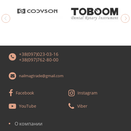
+38(097)023-03-16
+38(097)762-80-00
nailmagtrade@gmail.com
Facebook
Instagram
YouTube
Viber
О компании