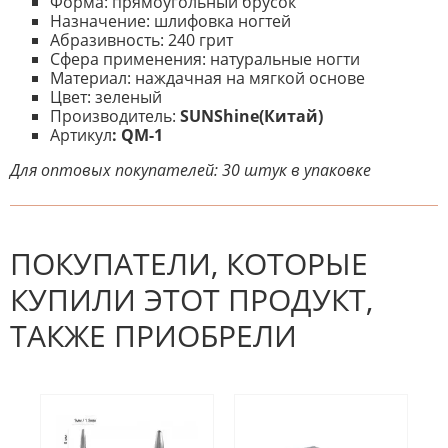
Форма: прямоугольный брусок
Назначение: шлифовка ногтей
Абразивность: 240 грит
Сфера применения: натуральные ногти
Материал: наждачная на мягкой основе
Цвет: зеленый
Производитель:
SUNShine(Китай)
Артикул
: QM-1
Для оптовых покупателей: 30 штук в упаковке
К настоящему времени нет
НАПИШИТЕ ОТЗЫВ
отзывов. Вы можете стать первым!
Будьте первым, кто напишет
отзыв.
ПОКУПАТЕЛИ, КОТОРЫЕ
КУПИЛИ ЭТОТ ПРОДУКТ,
ТАКЖЕ ПРИОБРЕЛИ