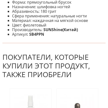
Форма: прямоугольный брусок
Назначение: шлифовка ногтей
Абразивность: 180 грит
Сфера применения: натуральные ногти
Материал: наждачная на мягкой основе
Цвет: фиолетовый
Производитель:
SUNShine(Китай)
Артикул
: SB4PPN
К настоящему времени нет
НАПИШИТЕ ОТЗЫВ
отзывов. Вы можете стать первым!
Будьте первым, кто напишет
отзыв.
ПОКУПАТЕЛИ, КОТОРЫЕ
КУПИЛИ ЭТОТ ПРОДУКТ,
ТАКЖЕ ПРИОБРЕЛИ