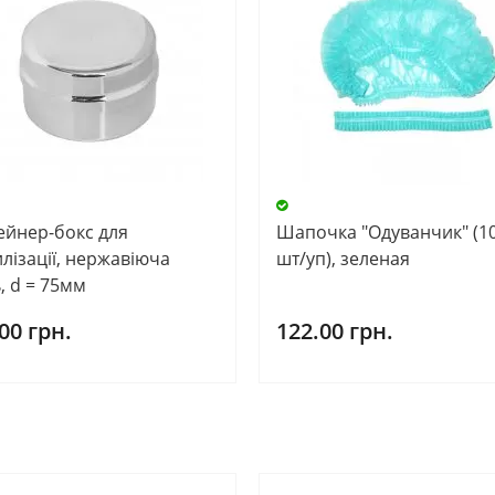
ейнер-бокс для
Шапочка "Одуванчик" (1
лізації, нержавіюча
шт/уп), зеленая
, d = 75мм
00 грн.
122.00 грн.