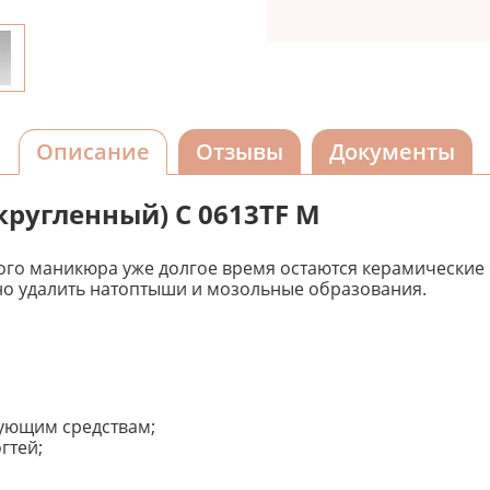
Описание
Отзывы
Документы
кругленный) С 0613TF М
го маникюра уже долгое время остаются керамические 
жно удалить натоптыши и мозольные образования.
ующим средствам;
гтей;