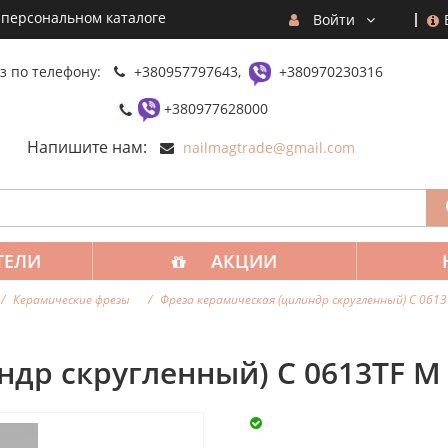
 персональном каталоге
Войти
з по телефону:
+380957797643,
+380970230316
+380977628000
Напишите нам:
nailmagtrade@gmail.com
ТЕЛИ
АКЦИИ
Керамические фрезы
Фреза керамическая (цилиндр скругленный) С 0613
ндр скругленный) С 0613TF М