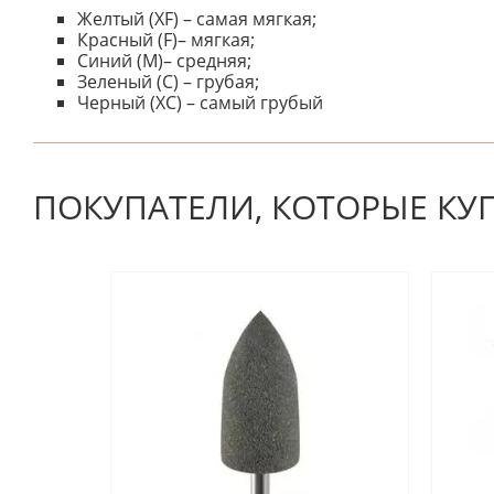
Желтый (XF) – самая мягкая;
Красный (F)– мягкая;
Синий (M)– средняя;
Зеленый (C) – грубая;
Черный (XC) – самый грубый
К настоящему времени нет отзывов. Вы можете стать
ПОКУПАТЕЛИ, КОТОРЫЕ КУ