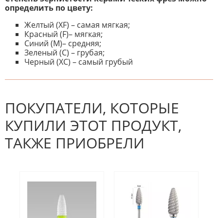
определить по цвету:
Желтый (XF) – самая мягкая;
Красный (F)– мягкая;
Синий (M)– средняя;
Зеленый (C) – грубая;
Черный (XC) – самый грубый
К настоящему времени нет
НАПИШИТЕ ОТЗЫВ
отзывов. Вы можете стать первым!
Будьте первым, кто напишет
отзыв.
ПОКУПАТЕЛИ, КОТОРЫЕ
КУПИЛИ ЭТОТ ПРОДУКТ,
ТАКЖЕ ПРИОБРЕЛИ