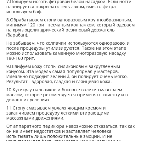
7.Полируем ноготь фетровой белой насадкой. Если ногти
планируется покрывать гель лаком, вместо фетра
используем баф.
8.Обрабатываем стопу одноразовым крупноабразивным,
минимум 120 грит песчаным колпачком, который одеваем
на круглоцелиндрический резиновый держатель
(барабан).
Не забываем, что колпачки используются одноразово, и
после процедуры утилизируются. Также на этом этапе
можно использовать каменную многоразовую насадку
180-160 грит.
9.Шлифуем кожу стопы силиконовым закругленным
конусом. Эта модель самая популярная у мастеров.
Идеально подходит зеленый, он полирует очень мягко.
Результат - здоровая, гладкая и глянцевая кожа.
10.Кутикулу пальчиков и боковые валики смазываем
маслом, которое рекомендуется применять клиенту и в
домашних условиях.
11.Стопу смазываем увлажняющим кремом и
заканчиваем процедуру легкими втирающими
массажными движениями.
От аппаратного педикюра невозможно отказаться, так как
он не имеет недостатков и заставляет человека
испытывать лишь положительные эмоции. И не