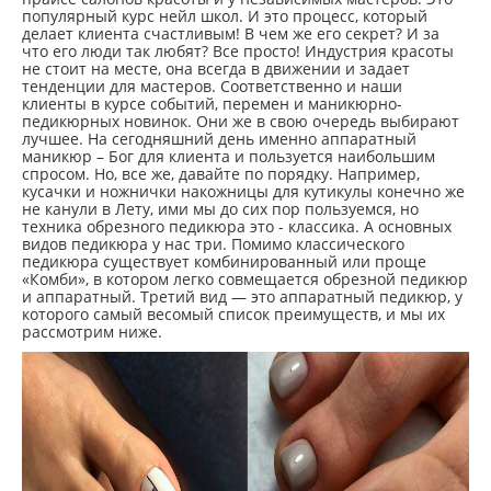
популярный курс нейл школ. И это процесс, который
делает клиента счастливым! В чем же его секрет? И за
что его люди так любят? Все просто! Индустрия красоты
не стоит на месте, она всегда в движении и задает
тенденции для мастеров. Соответственно и наши
клиенты в курсе событий, перемен и маникюрно-
педикюрных новинок. Они же в свою очередь выбирают
лучшее. На сегодняшний день именно аппаратный
маникюр – Бог для клиента и пользуется наибольшим
спросом. Но, все же, давайте по порядку. Например,
кусачки и ножнички накожницы для кутикулы конечно же
не канули в Лету, ими мы до сих пор пользуемся, но
техника обрезного педикюра это - классика. А основных
видов педикюра у нас три. Помимо классического
педикюра существует комбинированный или проще
«Комби», в котором легко совмещается обрезной педикюр
и аппаратный. Третий вид — это аппаратный педикюр, у
которого самый весомый список преимуществ, и мы их
рассмотрим ниже.