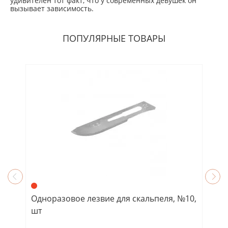
удивителен тот факт, что у современных девушек он
вызывает зависимость.
ПОПУЛЯРНЫЕ ТОВАРЫ
Одноразовое лезвие для скальпеля, №10,
Фр
шт