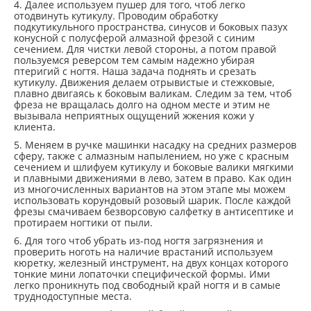
4. Далее используем пушер для того, чтоб легко
отодвинуть кутикулу. Проводим обработку
подкутикульного пространства, синусов и боковых пазух
конусной с полусферой алмазной фрезой с синим
сечением. Для чистки левой стороны, а потом правой
пользуемся реверсом тем самым надежно убирая
птеригий с ногтя. Наша задача поднять и срезать
кутикулу. Движения делаем отрывистые и стежковые,
плавно двигаясь к боковым валикам. Следим за тем, чтоб
фреза не вращалась долго на одном месте и этим не
вызывала неприятных ощущений жжения кожи у
клиента.
5. Меняем в ручке машинки насадку на средних размеров
сферу, также с алмазным напылением, но уже с красным
сечением и шлифуем кутикулу и боковые валики мягкими
и плавными движениями в лево, затем в право. Как один
из многочисленных вариантов на этом этапе мы можем
использовать корундовый розовый шарик. После каждой
фрезы смачиваем безворсовую салфетку в антисептике и
протираем ногтики от пыли.
6. Для того чтоб убрать из-под ногтя загрязнения и
проверить ноготь на наличие врастаний используем
кюретку, железный инструмент, на двух концах которого
тонкие мини лопаточки специфической формы. Ими
легко проникнуть под свободный край ногтя и в самые
труднодоступные места.