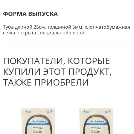
ФОРМА ВЫПУСКА
Туба длиной 25см, толщиной 5мм, хлопчатобумажная
сетка покрыта специальной пеной.
К настоящему времени нет
НАПИШИТЕ ОТЗЫВ
отзывов. Вы можете стать первым!
Будьте первым, кто напишет
отзыв.
ПОКУПАТЕЛИ, КОТОРЫЕ
КУПИЛИ ЭТОТ ПРОДУКТ,
ТАКЖЕ ПРИОБРЕЛИ