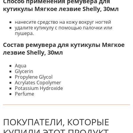
Способ применения ремувера для
кутикулы Мягкое лезвие Shelly, 30мл
нанесите средство на кожу вокруг ногтей
удалите кутикулу с помощью палочки или
пушера.
Состав ремувера для кутикулы Мягкое
лезвие Shelly, 30мл
Aqua
Glycerin
Propylene Glycol
Acrylates Copolymer
Potassium Hydroxide
Perfume
К настоящему времени нет
НАПИШИТЕ ОТЗЫВ
отзывов. Вы можете стать первым!
Будьте первым, кто напишет
отзыв.
ПОКУПАТЕЛИ, КОТОРЫЕ
КУПИЛИ ЭТОТ ПРОДУКТ,