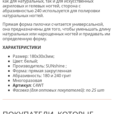
как для натуральных, так и для искусственных
акриловых и гелевых ногтей, сторона с
абразивностью 240 используется для полировки
натуральных ногтей.
Прямая форма пилочки считается универсальной,
она предназначены для того, чтобы уменьшать длину
натуральных или нарощенных ногтей и придавать им
определенную форму.
ХАРАКТЕРИСТИКИ
Размер: 180х30х3мм;
Цвет: белый;
Производитель: SUNshine ;
Форма: прямая закругленная
Абразивность: 180 и 240 грит
Многоразовая
Артикул
: C4WT
Фасовка (для оптовых покупателей): по 25 шт
К настоящему времени нет
НАПИШИТЕ ОТЗЫВ
отзывов. Вы можете стать первым!
Будьте первым, кто напишет
отзыв.