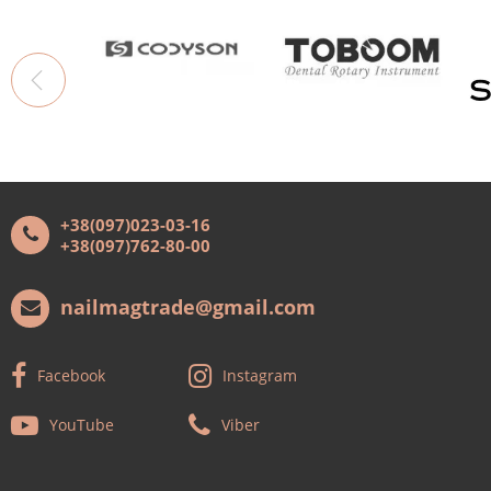
+38(097)023-03-16
+38(097)762-80-00
nailmagtrade@gmail.com
Facebook
Instagram
YouTube
Viber