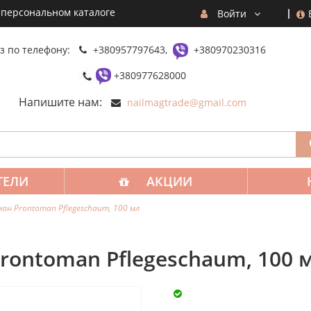
 персональном каталоге
Войти
з по телефону:
+380957797643,
+380970230316
+380977628000
Напишите нам:
nailmagtrade@gmail.com
ТЕЛИ
АКЦИИ
ан Prontoman Pflegeschaum, 100 мл
rontoman Pflegeschaum, 100 