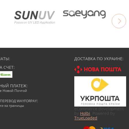
АТЫ:
ДОСТАВКА ПО УКРАИНЕ:
А СЧЕТ:
НЫЙ ПЛАТЕЖ:
ке Новой Почтой
:
ПЕРЕВОД WAYFORPAY
из-за границы
eCommerce development
by
Holbi
. Powered by
TrueLoaded