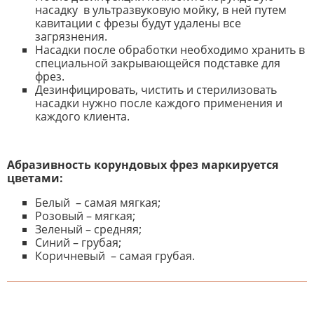
насадку в ультразвуковую мойку, в ней путем
кавитации с фрезы будут удалены все
загрязнения.
Насадки после обработки необходимо хранить в
специальной закрывающейся подставке для
фрез.
Дезинфицировать, чистить и стерилизовать
насадки нужно после каждого применения и
каждого клиента.
Абразивность корундовых фрез маркируется
цветами:
Белый – самая мягкая;
Розовый – мягкая;
Зеленый – средняя;
Синий – грубая;
Коричневый – самая грубая.
К настоящему времени нет
НАПИШИТЕ ОТЗЫВ
отзывов. Вы можете стать первым!
Будьте первым, кто напишет
отзыв.