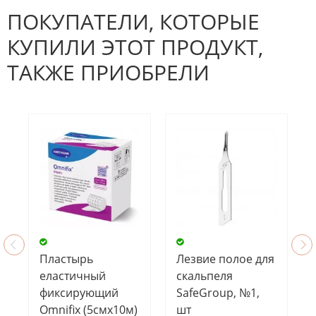
Будьте первым, кто напишет
отзыв.
ПОКУПАТЕЛИ, КОТОРЫЕ
КУПИЛИ ЭТОТ ПРОДУКТ,
ТАКЖЕ ПРИОБРЕЛИ
Пластырь
Лезвие полое для
еластичный
скальпеля
фиксирующий
SafeGroup, №1,
Omnifix (5смх10м)
шт