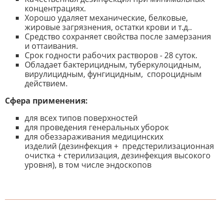
концентрациях.
Хорошо удаляет механические, белковые,
жировые загрязнения, остатки крови и т.д..
Средство сохраняет свойства после замерзания
и оттаивания.
Срок годности рабочих растворов - 28 суток.
Обладает бактерицидным, туберкулоцидным,
вирулицидным, фунгицидным, спороцидным
действием.
Сфера применения:
для всех типов поверхностей
для проведения генеральных уборок
для обеззараживания медицинских
изделий (дезинфекция + предстерилизационная
очистка + стерилизация, дезинфекция высокого
уровня), в том числе эндоскопов
К настоящему времени нет
НАПИШИТЕ ОТЗЫВ
отзывов. Вы можете стать первым!
Будьте первым, кто напишет