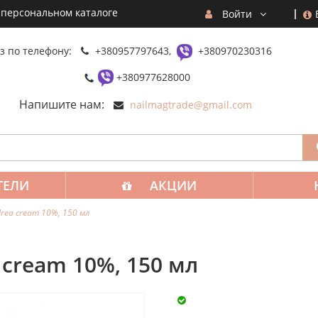
 персональном каталоге
Войти
з по телефону:
+380957797643,
+380970230316
+380977628000
Напишите нам:
nailmagtrade@gmail.com
ТЕЛИ
АКЦИИ
Urea cream 10%, 150 мл
a cream 10%, 150 мл