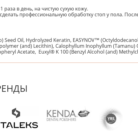
1 раза в день, на чистую сухую кожу.
делать профессиональную обработку стоп у пола. После 
io) Seed Oil, Hydrolyzed Keratin, EASYNOV™ (Octyldodecanol
olymer (and) Lecithin), Calophyllum Inophyllum (Tamanu) Oi
copheryl Acetate, Euxyl® K 100 (Benzyl Alcohol (and) Methylc
 первым! Будьте первым, кто напишет отзыв.
РЕНДЫ