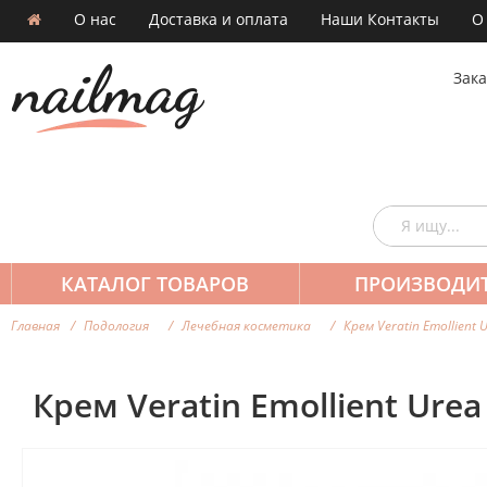
О нас
Доставка и оплата
Наши Контакты
О
Зака
КАТАЛОГ ТОВАРОВ
ПРОИЗВОДИ
Главная
Подология
Лечебная косметика
Крем Veratin Emollient 
Крем Veratin Emollient Ure