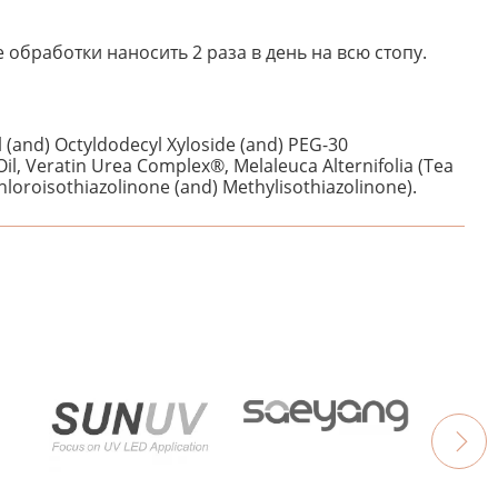
обработки наносить 2 раза в день на всю стопу.
 (and) Octyldodecyl Xyloside (and) PEG-30
l, Veratin Urea Complex®, Melaleuca Alternifolia (Tea
hloroisothiazolinone (and) Methylisothiazolinone).
НАПИШИТЕ ОТЗЫВ