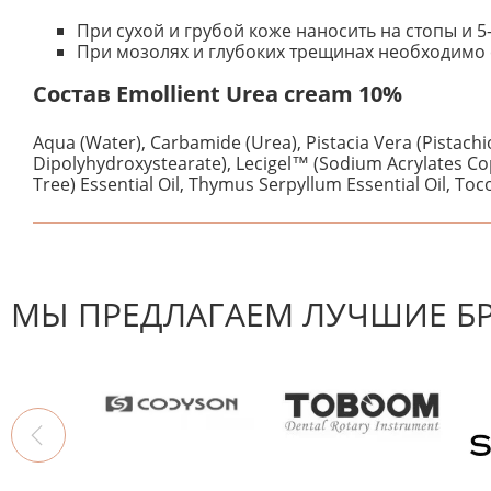
При сухой и грубой коже наносить на стопы и 5-
При мозолях и глубоких трещинах необходимо с
Состав Emollient Urea cream 10%
Aqua (Water), Carbamide (Urea), Pistacia Vera (Pistach
Dipolyhydroxystearate), Lecigel™ (Sodium Acrylates Cop
Tree) Essential Oil, Thymus Serpyllum Essential Oil, To
К настоящему времени нет отзывов. Вы можете стать
МЫ ПРЕДЛАГАЕМ ЛУЧШИЕ Б