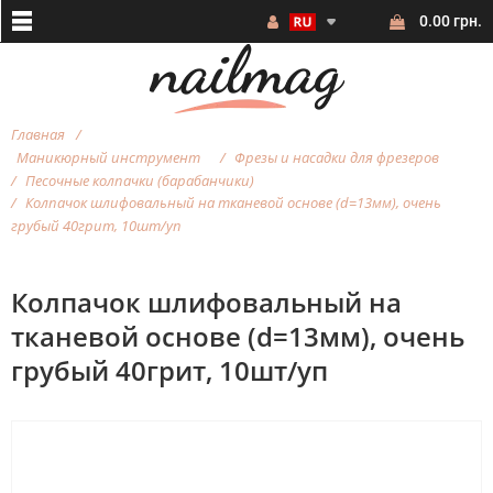
0.00 грн.
Главная
Маникюрный инструмент
Фрезы и насадки для фрезеров
Песочные колпачки (барабанчики)
Колпачок шлифовальный на тканевой основе (d=13мм), очень
грубый 40грит, 10шт/уп
Колпачок шлифовальный на
тканевой основе (d=13мм), очень
грубый 40грит, 10шт/уп