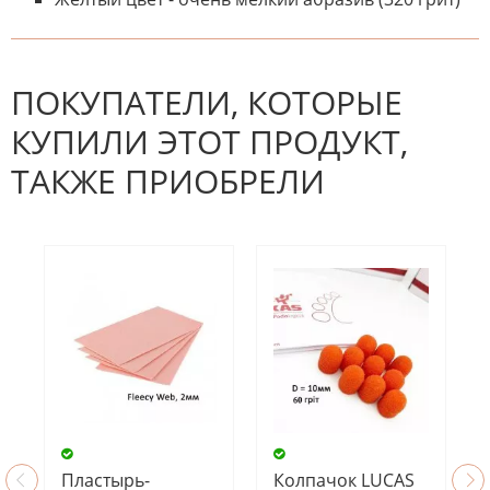
К настоящему времени нет
НАПИШИТЕ ОТЗЫВ
отзывов. Вы можете стать первым!
Будьте первым, кто напишет
отзыв.
ПОКУПАТЕЛИ, КОТОРЫЕ
КУПИЛИ ЭТОТ ПРОДУКТ,
ТАКЖЕ ПРИОБРЕЛИ
Пластырь-
Колпачок LUCAS