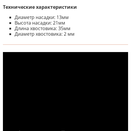
Технические характеристики
Диаметр насадки: 13мм
Высота насадки: 21мм
Длина хвостовика: 35мм
Диаметр хвостовика: 2 мм
К настоящему времени нет
НАПИШИТЕ ОТЗЫВ
отзывов. Вы можете стать первым!
Будьте первым, кто напишет
отзыв.