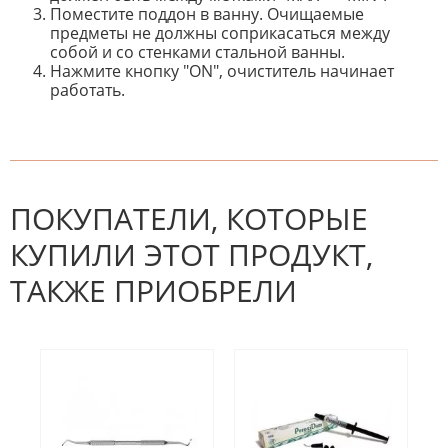
Поместите поддон в ванну. Очищаемые
предметы не должны соприкасаться между
собой и со стенками стальной ванны.
Нажмите кнопку "ON", очиститель начинает
работать.
К настоящему времени нет
НАПИШИТЕ ОТЗЫВ
отзывов. Вы можете стать первым!
Будьте первым, кто напишет
отзыв.
ПОКУПАТЕЛИ, КОТОРЫЕ
КУПИЛИ ЭТОТ ПРОДУКТ,
ТАКЖЕ ПРИОБРЕЛИ