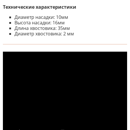
Технические характеристики
Диаметр насадки: 10мм
Высота насадки: 16мм
Длина хвостовика: 35мм
Диаметр хвостовика: 2 мм
К настоящему времени нет
НАПИШИТЕ ОТЗЫВ
отзывов. Вы можете стать первым!
Будьте первым, кто напишет
отзыв.