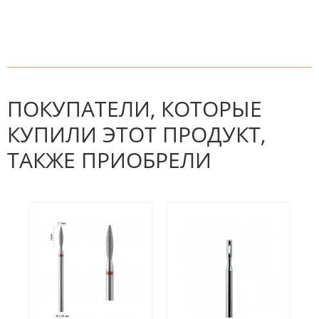
К настоящему времени нет
НАПИШИТЕ ОТЗЫВ
отзывов. Вы можете стать первым!
Будьте первым, кто напишет
отзыв.
ПОКУПАТЕЛИ, КОТОРЫЕ
КУПИЛИ ЭТОТ ПРОДУКТ,
ТАКЖЕ ПРИОБРЕЛИ