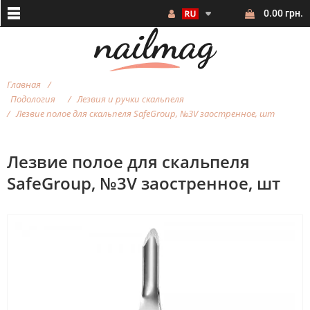
0.00 грн.
Главная
Подология
Лезвия и ручки скальпеля
Лезвие полое для скальпеля SafeGroup, №3V заостренное, шт
Лезвие полое для скальпеля
SafeGroup, №3V заостренное, шт