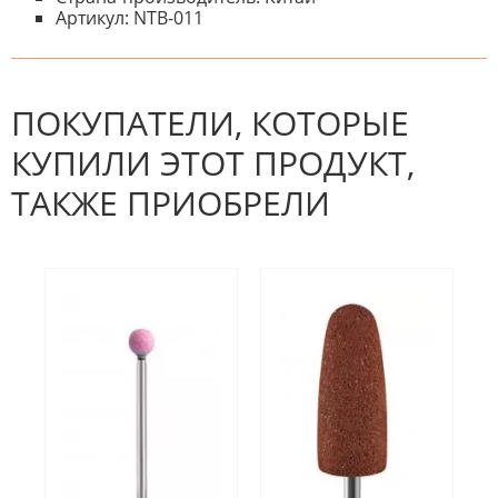
Артикул: NTB-011
К настоящему времени нет
НАПИШИТЕ ОТЗЫВ
отзывов. Вы можете стать первым!
Будьте первым, кто напишет
отзыв.
ПОКУПАТЕЛИ, КОТОРЫЕ
КУПИЛИ ЭТОТ ПРОДУКТ,
ТАКЖЕ ПРИОБРЕЛИ