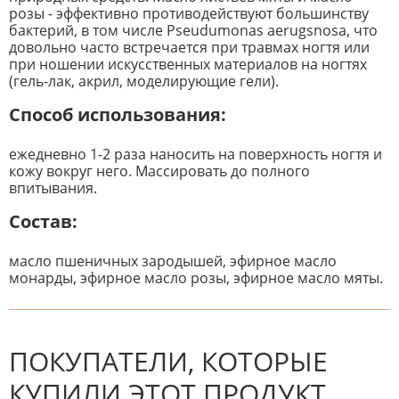
розы - эффективно противодействуют большинству
бактерий, в том числе Pseudumonas aerugsnosa, что
довольно часто встречается при травмах ногтя или
при ношении искусственных материалов на ногтях
(гель-лак, акрил, моделирующие гели).
Способ использования:
ежедневно 1-2 раза наносить на поверхность ногтя и
кожу вокруг него. Массировать до полного
впитывания.
Состав
:
масло пшеничных зародышей, эфирное масло
монарды, эфирное масло розы, эфирное масло мяты.
К настоящему времени нет
НАПИШИТЕ ОТЗЫВ
отзывов. Вы можете стать первым!
Будьте первым, кто напишет
отзыв.
ПОКУПАТЕЛИ, КОТОРЫЕ
КУПИЛИ ЭТОТ ПРОДУКТ,