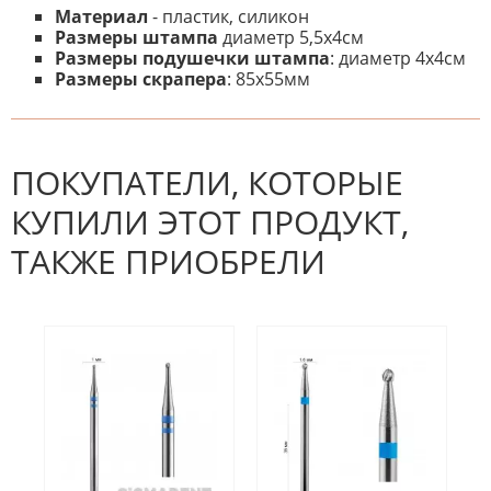
Материал
- пластик, силикон
Размеры штампа
диаметр 5,5х4см
Размеры подушечки штампа
: диаметр 4х4см
Размеры скрапера
: 85х55мм
К настоящему времени нет
НАПИШИТЕ ОТЗЫВ
отзывов. Вы можете стать первым!
Будьте первым, кто напишет
отзыв.
ПОКУПАТЕЛИ, КОТОРЫЕ
КУПИЛИ ЭТОТ ПРОДУКТ,
ТАКЖЕ ПРИОБРЕЛИ