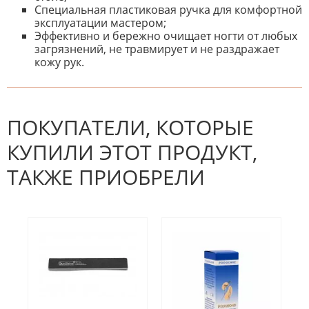
Специальная пластиковая ручка для комфортной
эксплуатации мастером;
Эффективно и бережно очищает ногти от любых
загрязнений, не травмирует и не раздражает
кожу рук.
К настоящему времени нет
НАПИШИТЕ ОТЗЫВ
отзывов. Вы можете стать первым!
Будьте первым, кто напишет
отзыв.
ПОКУПАТЕЛИ, КОТОРЫЕ
КУПИЛИ ЭТОТ ПРОДУКТ,
ТАКЖЕ ПРИОБРЕЛИ