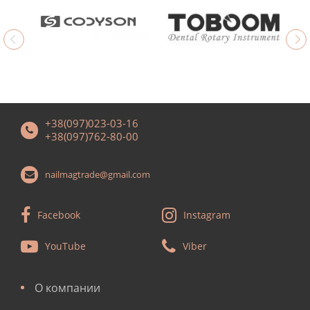
+38(097)023-03-16
+38(097)762-80-00
nailmagtrade@gmail.com
Facebook
Instagram
YouTube
Viber
О компании