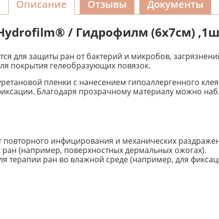
Описание
Отзывы
Документы
ydrofilm® / Гидрофилм (6х7см) ,1
ся для защиты ран от бактерий и микробов, загрязнений
для покрытия гелеобразующих повязок.
иуретановой пленки с нанесением гипоаллергенного клея
фиксации. Благодаря прозрачному материалу можно наб
от повторного инфицирования и механических раздраже
 ран (например, поверхностных дермальных ожогах).
я терапии ран во влажной среде (например, для фиксаци