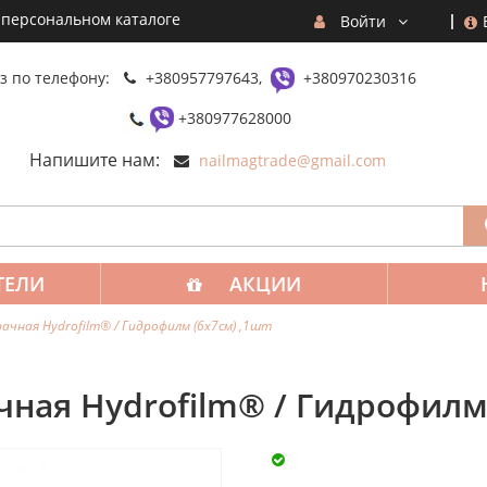
 персональном каталоге
Войти
з по телефону:
+380957797643,
+380970230316
+380977628000
Напишите нам:
nailmagtrade@gmail.com
ТЕЛИ
АКЦИИ
ачная Hydrofilm® / Гидрофилм (6х7см) ,1шт
ная Hydrofilm® / Гидрофилм 