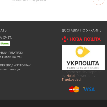
АТЫ:
ДОСТАВКА ПО УКРАИНЕ:
А СЧЕТ:
НЫЙ ПЛАТЕЖ:
ке Новой Почтой
:
ПЕРЕВОД WAYFORPAY
из-за границы
eCommerce development
by
Holbi
. Powered by
TrueLoaded