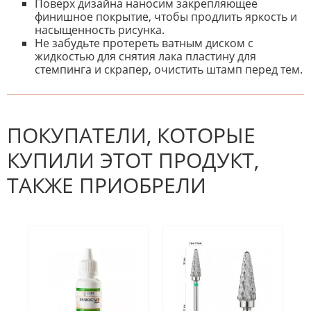
Поверх дизайна наносим закрепляющее
финишное покрытие, чтобы продлить яркость и
насыщенность рисунка.
Не забудьте протереть ватным диском с
жидкостью для снятия лака пластину для
стемпинга и скрапер, очистить штамп перед тем.
К настоящему времени нет
НАПИШИТЕ ОТЗЫВ
отзывов. Вы можете стать первым!
Будьте первым, кто напишет
отзыв.
ПОКУПАТЕЛИ, КОТОРЫЕ
КУПИЛИ ЭТОТ ПРОДУКТ,
ТАКЖЕ ПРИОБРЕЛИ