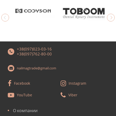
+38(097)023-03-16
+38(097)762-80-00
nailmagtrade@gmail.com
Facebook
Instagram
YouTube
Viber
О компании