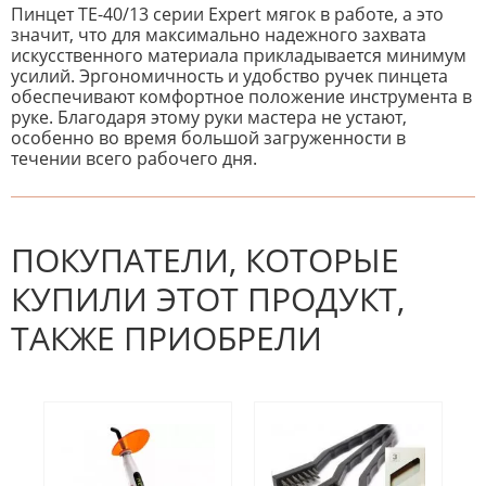
Пинцет TE-40/13 серии Expert мягок в работе, а это
значит, что для максимально надежного захвата
искусственного материала прикладывается минимум
усилий. Эргономичность и удобство ручек пинцета
обеспечивают комфортное положение инструмента в
руке. Благодаря этому руки мастера не устают,
особенно во время большой загруженности в
течении всего рабочего дня.
К настоящему времени нет
НАПИШИТЕ ОТЗЫВ
отзывов. Вы можете стать первым!
Будьте первым, кто напишет
отзыв.
ПОКУПАТЕЛИ, КОТОРЫЕ
КУПИЛИ ЭТОТ ПРОДУКТ,
ТАКЖЕ ПРИОБРЕЛИ