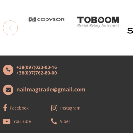
+38(097)023-03-16
+38(097)762-80-00
nailmagtrade@gmail.com
Facebook
Instagram
YouTube
Viber