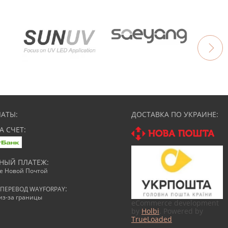
АТЫ:
ДОСТАВКА ПО УКРАИНЕ:
А СЧЕТ:
НЫЙ ПЛАТЕЖ:
ке Новой Почтой
:
ПЕРЕВОД WAYFORPAY
из-за границы
eCommerce development
by
Holbi
. Powered by
TrueLoaded