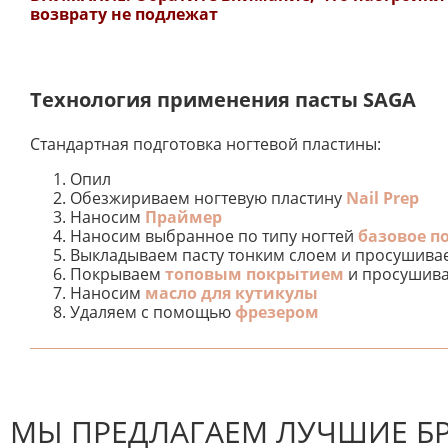
возврату не подлежат
Технология применения пасты SAGA
Стандартная подготовка ногтевой пластины:
Опил
Обезжириваем ногтевую пластину
Nail Prep
Наносим
Праймер
Наносим выбранное по типу ногтей
базовое п
Выкладываем пасту тонким слоем и просушиваем
Покрываем
топовым покрытием
и просушивае
Наносим
масло для кутикулы
Удаляем с помощью
фрезером
К настоящему времени нет отзывов. Вы можете стать
МЫ ПРЕДЛАГАЕМ ЛУЧШИЕ Б