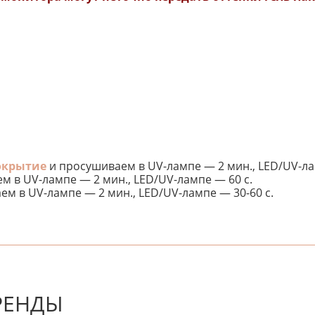
окрытие
и просушиваем в UV-лампе — 2 мин., LED/UV-ла
 в UV-лампе — 2 мин., LED/UV-лампе — 60 с.
м в UV-лампе — 2 мин., LED/UV-лампе — 30-60 с.
 первым! Будьте первым, кто напишет отзыв.
РЕНДЫ