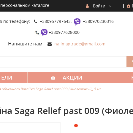
 персональном каталоге
Войти
з по телефону:
+380957797643,
+380970230316
+380977628000
Напишите нам:
nailmagtrade@gmail.com
ТЕЛИ
АКЦИИ
 объемного дизайна Saga Relief past 009 (Фиолетовый), 5 мл
а Saga Relief past 009 (Фиол