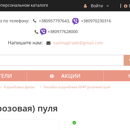
 персональном каталоге
Войти
з по телефону:
+380957797643,
+380970230316
+380977628000
Напишите нам:
nailmagtrade@gmail.com
ТЕЛИ
АКЦИИ
Корундовые фрезы
Насадка корундовая 664Р (розовая) пуля
розовая) пуля