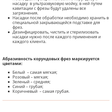
насадку в ультразвуковую мойку, в ней путем
кавитации с фрезы будут удалены все
загрязнения.
Насадки после обработки необходимо хранить в
специальной закрывающейся подставке для
фрез.
Дезинфицировать, чистить и стерилизовать
насадки нужно после каждого применения и
каждого клиента.
Абразивность корундовых фрез маркируется
цветами:
Белый – самая мягкая;
Розовый – мягкая;
Зеленый – средняя;
Синий – грубая;
Коричневый – самая грубая.
К настоящему времени нет
НАПИШИТЕ ОТЗЫВ
отзывов. Вы можете стать первым!
Будьте первым, кто напишет
отзыв.