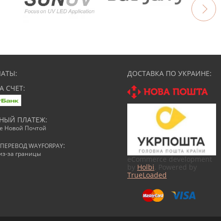
АТЫ:
ДОСТАВКА ПО УКРАИНЕ:
А СЧЕТ:
НЫЙ ПЛАТЕЖ:
ке Новой Почтой
:
ПЕРЕВОД WAYFORPAY
из-за границы
eCommerce development
by
Holbi
. Powered by
TrueLoaded