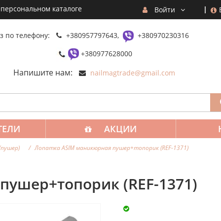
 персональном каталоге
Войти
з по телефону:
+380957797643,
+380970230316
+380977628000
Напишите нам:
nailmagtrade@gmail.com
ТЕЛИ
АКЦИИ
(пушер)
Лопатка ASIM маникюрная пушер+топорик (REF-1371)
пушер+топорик (REF-1371)