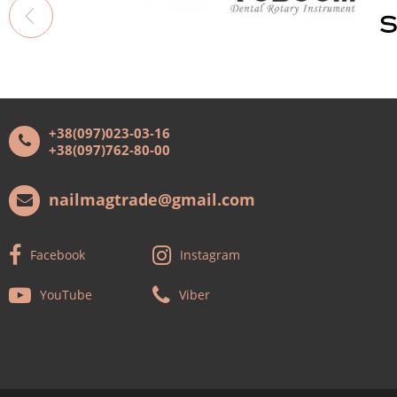
+38(097)023-03-16
+38(097)762-80-00
nailmagtrade@gmail.com
Facebook
Instagram
YouTube
Viber