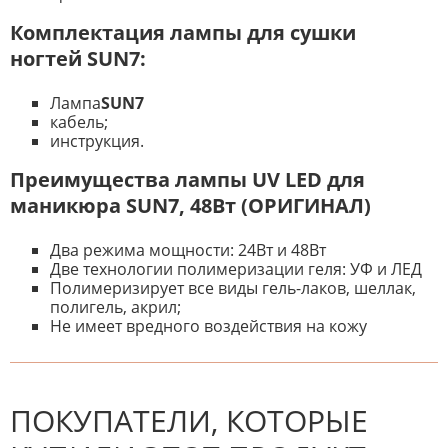
Комплектация лампы для сушки
ногтей SUN
7:
Лампа
SUN
7
кабель;
инструкция.
Преимущества лампы UV LED для
маникюра SUN7, 48Вт (ОРИГИНАЛ)
Два режима мощности: 24Вт и 48Вт
Две технологии полимеризации геля: УФ и ЛЕД
Полимеризирует все виды гель-лаков, шеллак,
полигель, акрил;
Не имеет вредного воздействия на кожу
К настоящему времени нет
НАПИШИТЕ ОТЗЫВ
отзывов. Вы можете стать первым!
Будьте первым, кто напишет
отзыв.
ПОКУПАТЕЛИ, КОТОРЫЕ