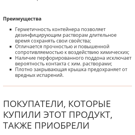
Преимущества
Герметичность контейнера позволяет
дезинфицирующим растворам длительное
время сохранять свои свойства;
Отличается прочностью и повышенной
сопротивляемостью к воздействию химических;
Наличие перфорированного поддона исключает
вероятность контакта с хим. растворами;
Плотно закрывающая крышка предохраняет от
вредных испарений.
К настоящему времени нет
НАПИШИТЕ ОТЗЫВ
отзывов. Вы можете стать первым!
Будьте первым, кто напишет
отзыв.
ПОКУПАТЕЛИ, КОТОРЫЕ
КУПИЛИ ЭТОТ ПРОДУКТ,
ТАКЖЕ ПРИОБРЕЛИ