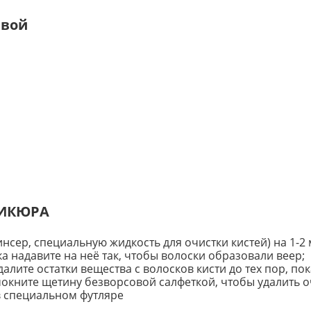
евой
НИКЮРА
линсер, специальную жидкость для очистки кистей) на 1-2
а надавите на неё так, чтобы волоски образовали веер;
лите остатки вещества с волосков кисти до тех пор, пок
омокните щетину безворсовой салфеткой, чтобы удалить
в специальном футляре