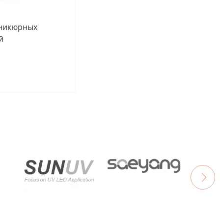
аникюрных
й