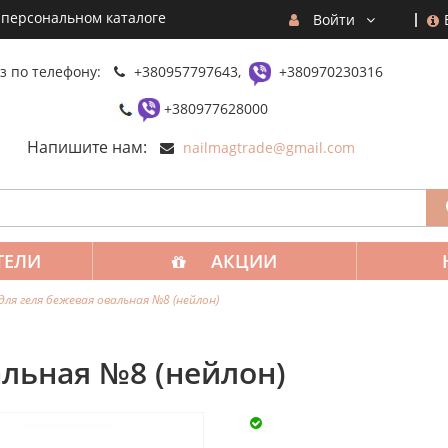
 персональном каталоге
Войти
з по телефону:
+380957797643,
+380970230316
+380977628000
Напишите нам:
nailmagtrade@gmail.com
ТЕЛИ
АКЦИИ
для геля бежевая овальная №8 (нейлон)
альная №8 (нейлон)