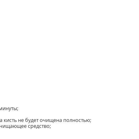
 минуты;
а кисть не будет очищена полностью;
 очищающее средство;