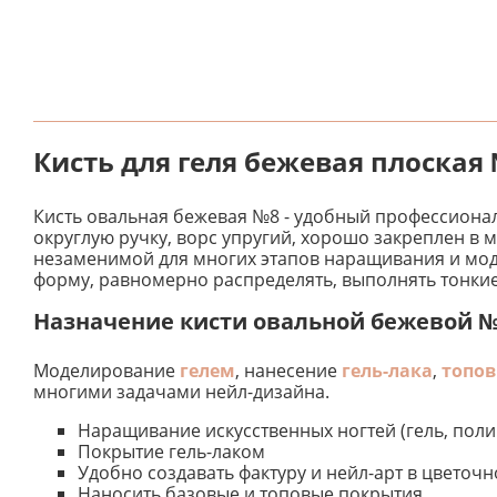
Кисть для геля бежевая плоская
Кисть овальная бежевая №8 - удобный профессиона
округлую ручку, ворс упругий, хорошо закреплен в
незаменимой для многих этапов наращивания и моде
форму, равномерно распределять, выполнять тонкие
Назначение кисти овальной бежевой 
Моделирование
гелем
, нанесение
гель-лака
,
топо
многими задачами нейл-дизайна.
Наращивание искусственных ногтей (гель, полиг
Покрытие гель-лаком
Удобно создавать фактуру и нейл-арт в цветочн
Наносить базовые и топовые покрытия.