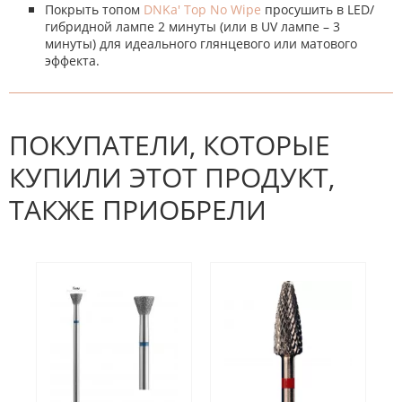
Покрыть топом
DNKa' Top No Wipe
просушить в LED/
гибридной лампе 2 минуты (или в UV лампе – 3
минуты) для идеального глянцевого или матового
эффекта.
К настоящему времени нет
НАПИШИТЕ ОТЗЫВ
отзывов. Вы можете стать первым!
Будьте первым, кто напишет
отзыв.
ПОКУПАТЕЛИ, КОТОРЫЕ
КУПИЛИ ЭТОТ ПРОДУКТ,
ТАКЖЕ ПРИОБРЕЛИ