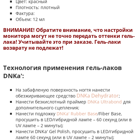
Цвет: красный
Плотность: плотный
Фактура:
Объем: 12 мл
ВНИМАНИЕ! Обратите внимание, что настройки
монитора могут не точно передать оттенки гель-
лака! Учитывайте это при заказе. Гель-лаки
возврату не подлежат!
Технология применения гель-лаков
DNKa':
На забафленую поверхность ногтя нанести
DNKa Dehydrator
обезжиривающее средство
;
Нанести безкислотный праймер
DNKa Ultrabond
для
дополнительного сцепления;
Нанести подложку
DNKa' Rubber Base
/Fiber Base,
просушить в LED/гибридной лампе – 60 секунд (или в
UV лампе – 2 минуты);
Нанести DNKa' Gel Polish, просушить в LED/гибридной
лампе 60 секунд (или в UV лампе – 2 минуты);